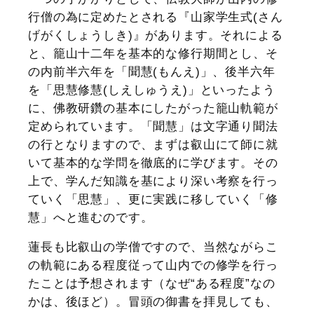
行僧の為に定めたとされる『山家学生式(さん
げがくしょうしき)』があります。それによる
と、籠山十二年を基本的な修行期間とし、そ
の内前半六年を「聞慧(もんえ)」、後半六年
を「思慧修慧(しえしゅうえ)」といったよう
に、佛教研鑽の基本にしたがった籠山軌範が
定められています。「聞慧」は文字通り聞法
の行となりますので、まずは叡山にて師に就
いて基本的な学問を徹底的に学びます。その
上で、学んだ知識を基により深い考察を行っ
ていく「思慧」、更に実践に移していく「修
慧」へと進むのです。
蓮長も比叡山の学僧ですので、当然ながらこ
の軌範にある程度従って山内での修学を行っ
たことは予想されます（なぜ“ある程度”なの
かは、後ほど）。冒頭の御書を拝見しても、