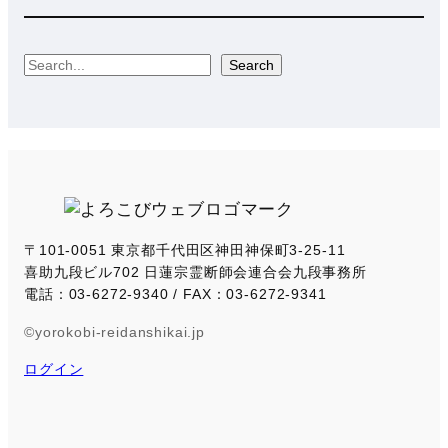
S
Search
e
a
r
c
h
〒101-0051 東京都千代田区神田神保町3-25-11
喜助九段ビル702 日蓮宗霊断師会連合会九段事務所
電話：03-6272-9340 / FAX：03-6272-9341
©yorokobi-reidanshikai.jp
ログイン