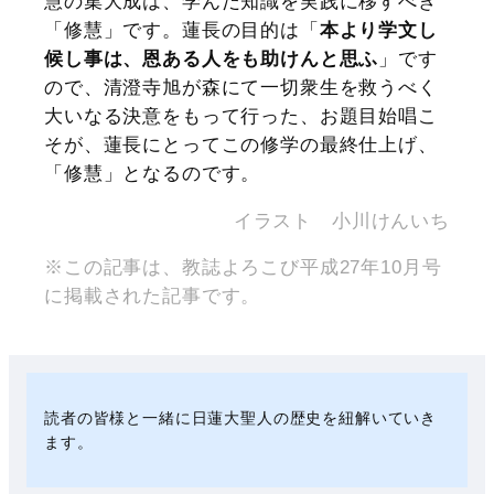
慧の集大成は、学んだ知識を実践に移すべき
「修慧」です。蓮長の目的は「
本より学文し
候し事は、恩ある人をも助けんと思ふ
」です
ので、清澄寺旭が森にて一切衆生を救うべく
大いなる決意をもって行った、お題目始唱こ
そが、蓮長にとってこの修学の最終仕上げ、
「修慧」となるのです。
イラスト 小川けんいち
※この記事は、教誌よろこび平成27年10月号
に掲載された記事です。
読者の皆様と一緒に日蓮大聖人の歴史を紐解いていき
ます。