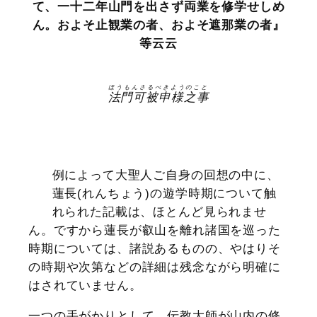
て、一十二年山門を出さず両業を修学せしめ
ん。およそ止観業の者、およそ遮那業の者』
等云云
ほうもんさるべきようのこと
法門可被申様之事
例によって大聖人ご自身の回想の中に、
蓮長(れんちょう)の遊学時期について触
れられた記載は、ほとんど見られませ
ん。ですから蓮長が叡山を離れ諸国を巡った
時期については、諸説あるものの、やはりそ
の時期や次第などの詳細は残念ながら明確に
はされていません。
一つの手がかりとして、伝教大師が山内の修