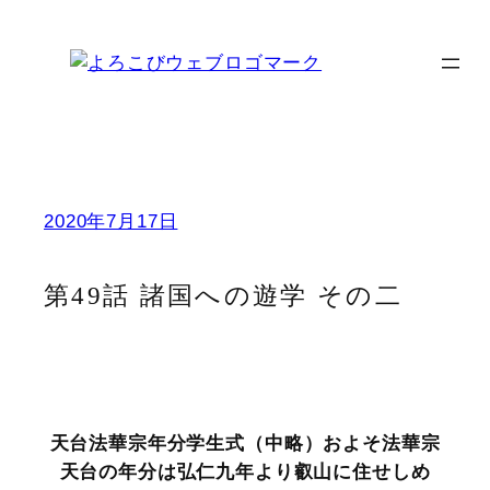
内
容
を
ス
キ
ッ
プ
2020年7月17日
第49話 諸国への遊学 その二
天台法華宗年分学生式（中略）およそ法華宗
天台の年分は弘仁九年より叡山に住せしめ