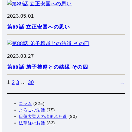
2023.05.01
第89話 立正安国への思い
2023.03.27
第88話 弟子檀越との結縁 その四
1
2
3
…
30
→
コラム
(225)
よろこび法話
(75)
日蓮大聖人の歩まれた道
(90)
法華経のお話
(83)