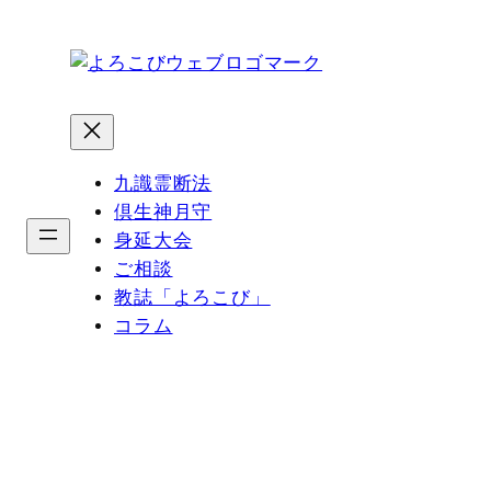
内
容
を
ス
キ
ッ
九識霊断法
プ
倶生神月守
身延大会
ご相談
教誌「よろこび」
コラム