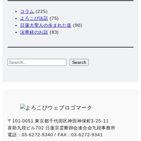
コラム
(225)
よろこび法話
(75)
日蓮大聖人の歩まれた道
(90)
法華経のお話
(83)
S
Search
e
a
r
c
h
〒101-0051 東京都千代田区神田神保町3-25-11
喜助九段ビル702 日蓮宗霊断師会連合会九段事務所
電話：03-6272-9340 / FAX：03-6272-9341