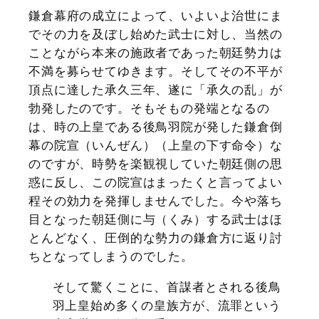
鎌倉幕府の成立によって、いよいよ治世にま
でその力を及ぼし始めた武士に対し、当然の
ことながら本来の施政者であった朝廷勢力は
不満を募らせてゆきます。そしてその不平が
頂点に達した承久三年、遂に「承久の乱」が
勃発したのです。そもそもの発端となるの
は、時の上皇である後鳥羽院が発した鎌倉倒
幕の院宣（いんぜん）（上皇の下す命令）な
のですが、時勢を楽観視していた朝廷側の思
惑に反し、この院宣はまったくと言ってよい
程その効力を発揮しませんでした。今や落ち
目となった朝廷側に与（くみ）する武士はほ
とんどなく、圧倒的な勢力の鎌倉方に返り討
ちとなってしまうのでした。
そして驚くことに、首謀者とされる後鳥
羽上皇始め多くの皇族方が、流罪という