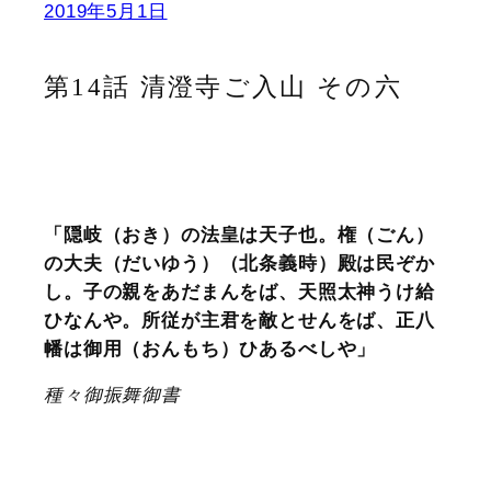
2019年5月1日
第14話 清澄寺ご入山 その六
「隠岐（おき）の法皇は天子也。権（ごん）
の大夫（だいゆう）（北条義時）殿は民ぞか
し。子の親をあだまんをば、天照太神うけ給
ひなんや。所従が主君を敵とせんをば、正八
幡は御用（おんもち）ひあるべしや」
種々御振舞御書