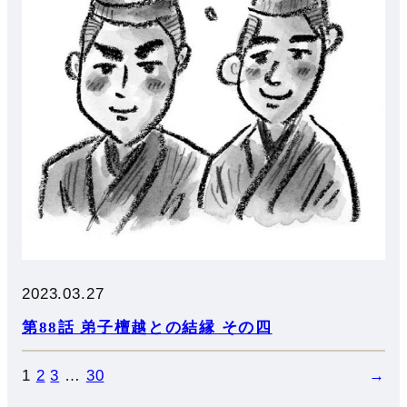
2023.03.27
第88話 弟子檀越との結縁 その四
1
2
3
…
30
→