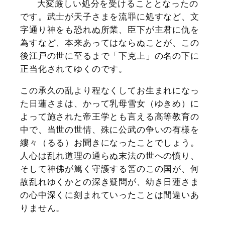
大変厳しい処分を受けることとなったの
です。武士が天子さまを流罪に処すなど、文
字通り神をも恐れぬ所業、臣下が主君に仇を
為すなど、本来あってはならぬことが、この
後江戸の世に至るまで「下克上」の名の下に
正当化されてゆくのです。
この承久の乱より程なくしてお生まれになっ
た日蓮さまは、かって乳母雪女（ゆきめ）に
よって施された帝王学とも言える高等教育の
中で、当世の世情、殊に公武の争いの有様を
縷々（るる）お聞きになったことでしょう。
人心は乱れ道理の通らぬ末法の世への憤り、
そして神佛が篤く守護する筈のこの国が、何
故乱れゆくかとの深き疑問が、幼き日蓮さま
の心中深くに刻まれていったことは間違いあ
りません。