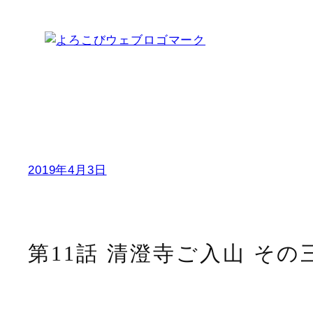
内
容
を
ス
キ
ッ
プ
2019年4月3日
第11話 清澄寺ご入山 その