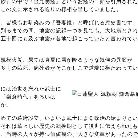
治鈔』の中で『金光明経』というお経の一節を引用され
にこの文に示される通りの様相を呈していました。
が、皆様もお馴染みの『吾妻鏡』と呼ばれる歴史書です
に到るまでの間、地震の記録一つを見ても、大地震とさ
に五十回にも及ぶ地震が各地で起こっていたと言われて
大規模火災、果ては真夏に雪が降るような気候の異変が
数多くの餓死、病死者がそこかしこで道端に横たわって
こには治世を忘れた武士に
は「鎌倉時代」あるいは
うか。
初めての幕府設立、いよいよ武士による政治の始まりと
。それは華々しい歴史の転換期として後世に伝えられた
は、当時の人々が持つ価値観の、大きな変革があったの