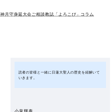
生神月守
身延大会
ご相談
教誌「よろこび」
コラム
読者の皆様と一緒に日蓮大聖人の歴史を紐解いて
いきます。
小泉輝泰