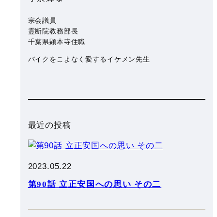
宗会議員
霊断院教務部長
千葉県顕本寺住職
種
バイクをこよなく愛するイケメン先生
し
ら
し
最近の投稿
2023.05.22
』
第90話 立正安国への思い その二
到