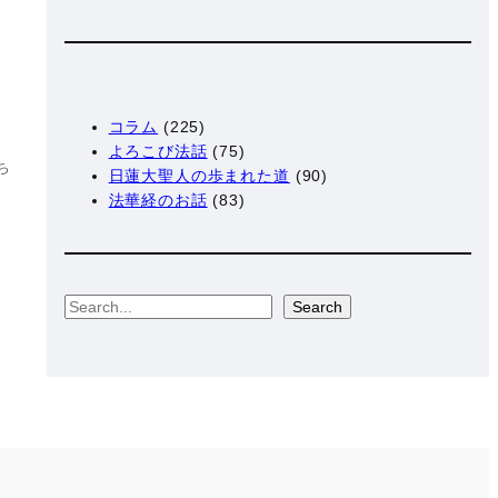
に
が
コラム
(225)
よろこび法話
(75)
ち
日蓮大聖人の歩まれた道
(90)
法華経のお話
(83)
S
Search
e
a
r
c
h