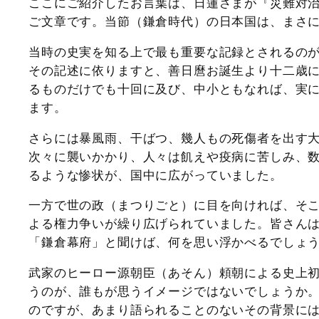
ここにご紹介したお言葉は、日蓮さまが『災難対
ご文章です。当節（鎌倉時代）の日本国は、まさ
当時の史実を知る上で最も重要な記録とされるの
その記述に依りますと、善日麿お誕生より十二歳
るものだけでも十回に及び、中小ともなれば、実
ます。
さらには暴風雨、干ばつ、幾人もの死傷者を出す
次々に襲いかかり、人々は飢えや疫病に苦しみ、
るような惨状が、国中に広がっていました。
一方で世の政（まつりごと）に目を向ければ、そ
よる権力争いが繰り広げられていました。皆さん
「鎌倉幕府」と聞けば、何を思い浮かべるでしょ
武家のヒーロー源朝臣（あそん）頼朝による史上
うのが、誰もが思うイメージではないでしょうか
のですが、あまり語られることのないその背景に