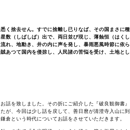
皆悉く捨去せん。すでに捨離し已りなば、その国まさに
彗星数（しばしば）出で、両日並び現じ、薄蝕恒（はく
星流れ、地動き、井の内に声を発し、暴雨悪風時節に依
怨賊あつて国内を侵掠し、人民諸の苦悩を受け、土地と
てお話を致しました。その折にご紹介した『破良観御書
したが、今回は少し話を戻して、善日麿が清澄寺入山に
た鎌倉という時代についてお話をさせていただきます。