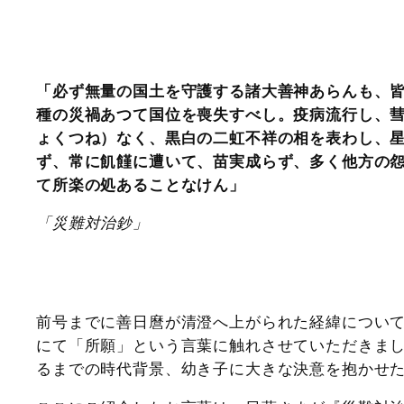
「必ず無量の国土を守護する諸大善神あらんも、
種の災禍あつて国位を喪失すべし。疫病流行し、
ょくつね）なく、黒白の二虹不祥の相を表わし、
ず、常に飢饉に遭いて、苗実成らず、多く他方の
て所楽の処あることなけん」
「災難対治鈔」
前号までに善日麿が清澄へ上がられた経緯につい
にて「所願」という言葉に触れさせていただきま
るまでの時代背景、幼き子に大きな決意を抱かせ