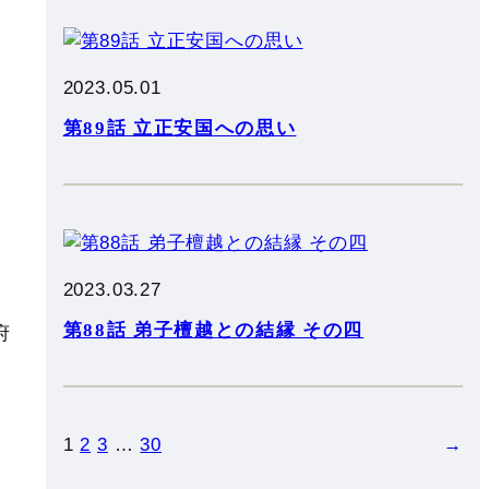
た
。
2023.05.01
れ
第89話 立正安国への思い
い
い
2023.03.27
第88話 弟子檀越との結縁 その四
い
1
2
3
…
30
→
も
で