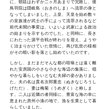
に、朝廷はわずか二ヶ月あまりで完敗し、後
鳥羽院は隠岐島（おきのしま）へ流罪の身と
なってしまいました。上皇、天皇を始め数々
の皇族達が武士の手によって流罪されるなど
前代未聞の事変は、いよいよ武家による政治
の始まりを示すものでした。と同時に、長き
にわたった源平合戦が終わりを迎え、ようや
く治まりかけていた世情に、再び乱世の様相
がその暗い影を落とし始めていたのです。
しかし、まだまだそんな都の喧噪とは遠く離
れた安房国の小さな小さな海辺の集落に、穏
やかな暮らしをいとなむ夫婦の姿がありまし
た。夫の名は貫名次郎重忠（ぬきなじろうし
げただ）、妻は梅菊（うめぎく）と称しま
す。二人は近隣の者同様に、豊富な海の幸に
恵まれた房州小湊の地で、漁を生業として暮
らしていました。