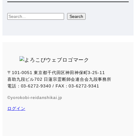
S
Search
e
a
r
c
h
〒101-0051 東京都千代田区神田神保町3-25-11
喜助九段ビル702 日蓮宗霊断師会連合会九段事務所
電話：03-6272-9340 / FAX：03-6272-9341
©yorokobi-reidanshikai.jp
ログイン