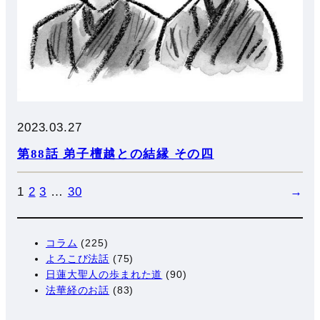
2023.03.27
第88話 弟子檀越との結縁 その四
1
2
3
…
30
→
コラム
(225)
よろこび法話
(75)
日蓮大聖人の歩まれた道
(90)
法華経のお話
(83)