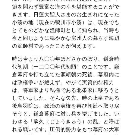
節を問わず豊富な海の幸を堪能することがで
きます。日蓮大聖人さまのお生まれになった
小湊の地（現在の鴨川市小湊）は、現在でも
とてものどかな漁師町として知られ、当時も
今と同じように穏やかな房州人の暮らす海辺
の漁師村であったことが伺えます。
時は今より八〇〇年ほどさかのぼり、鎌倉時
代初期（一二〇〇年代初頭）のことです。鎌
倉幕府を打ち立てた源頼朝の死後、幕府内に
は政権争いが絶えず、やがて実質的な権力
は、将軍家より執権である北条家に移ろうと
していました。そんな矢先、時の上皇である
後鳥羽院は、政治の実権を再び朝廷へ取り戻
そうと、鎌倉幕府に対し兵を挙げました。い
わゆる「承久（じょうきゅう）の乱」と呼ば
れる戦いです。圧倒的勢力をもつ幕府の大軍