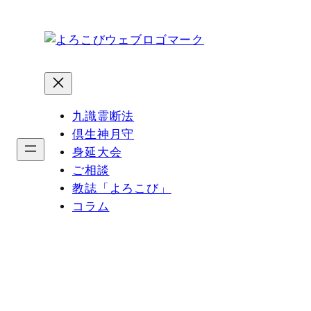
内
容
を
ス
キ
ッ
九識霊断法
プ
倶生神月守
身延大会
ご相談
教誌「よろこび」
コラム