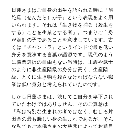
日蓮さまはご自身の出生を語られる時に『旃
陀羅（せんだら）が子』という表現をよく用
いられます。それは『生き物を捕る（殺生を
する）ことを生業とする者』。つまりご自身
が漁師の子であることを意味しています。古
くは『チャンドラ』というインドで最も低い
身分を意味する言葉が語源です。現代のよう
に職業選択の自由もない当時は、王族や武士
のように非生産階級の身分は高く、生産階
級、とくに生き物を殺さなければならない職
業は低い身分と考えられていたのです。
しかし日蓮さまは、決してご自分を卑下され
ていたわけではありません。そのご真意は
「私は特別な生まれの者ではなく、むしろ片
田舎の最も賤しい身の生まれであるが、そん
な私でもご本佛さまの大慈悲によってお題目