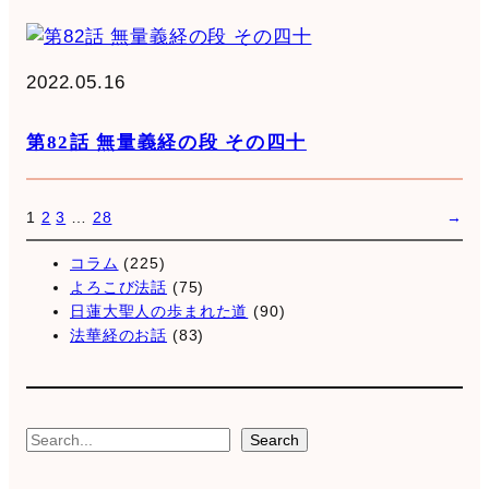
2022.05.16
第82話 無量義経の段 その四十
1
2
3
…
28
→
コラム
(225)
よろこび法話
(75)
日蓮大聖人の歩まれた道
(90)
法華経のお話
(83)
S
Search
e