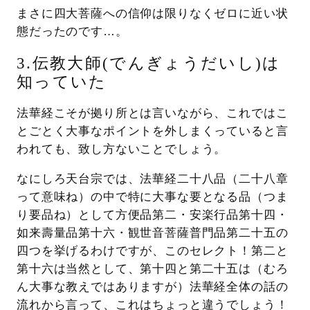
まさに四大菩薩への信仰は限りなくゼロに近い状
態だったのです…。
3.伝教大師(でんぎょうだいし)は
知っていた
法華経こそが拠り所とは言いながら、これではこ
とごとく大事なポイントを外しまくっていると言
われても、致し方ないことでしょう。
なにしろ天台宗では、法華経二十八品（二十八章
って意味ね）の中で特に大事な要となる品（つま
り要品ね）として方便品第二・安楽行品第十四・
如来壽量品第十六・観世音菩薩普門品第二十五の
四つを挙げるわけですが、このセレクト！第二と
第十六は当然として、第十四と第二十五は（むろ
ん大事な教えではありますが）法華経全体の話の
流れから言って、これはちょっと違うでしょう！