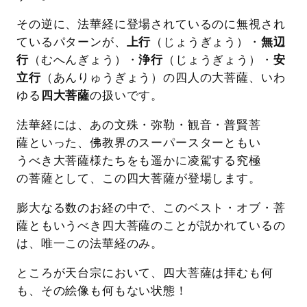
その逆に、法華経に登場されているのに無視され
ているパターンが、
上行
（じょうぎょう）・
無辺
行
（むへんぎょう）・
浄行
（じょうぎょう）・
安
立行
（あんりゅうぎょう）の四人の大菩薩、いわ
ゆる
四大菩薩
の扱いです。
法華経には、あの文殊・弥勒・観音・普賢菩
薩といった、佛教界のスーパースターともい
うべき大菩薩様たちをも遥かに凌駕する究極
の菩薩として、この四大菩薩が登場します。
膨大なる数のお経の中で、このベスト・オブ・菩
薩ともいうべき四大菩薩のことが説かれているの
は、唯一この法華経のみ。
ところが天台宗において、四大菩薩は拝むも何
も、その絵像も何もない状態！