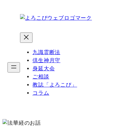
内
容
を
ス
キ
ッ
九識霊断法
プ
倶生神月守
身延大会
ご相談
教誌「よろこび」
コラム