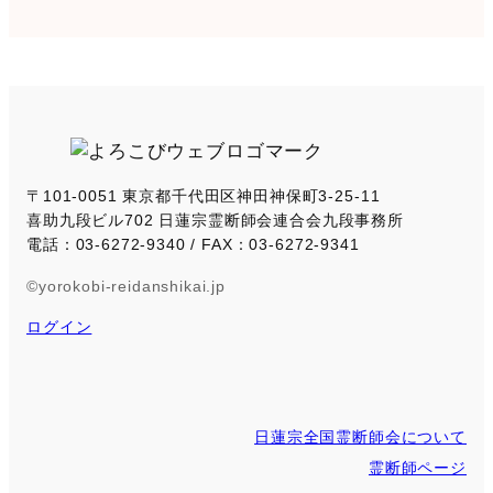
a
r
c
h
〒101-0051 東京都千代田区神田神保町3-25-11
喜助九段ビル702 日蓮宗霊断師会連合会九段事務所
電話：03-6272-9340 / FAX：03-6272-9341
©yorokobi-reidanshikai.jp
ログイン
日蓮宗全国霊断師会について
霊断師ページ