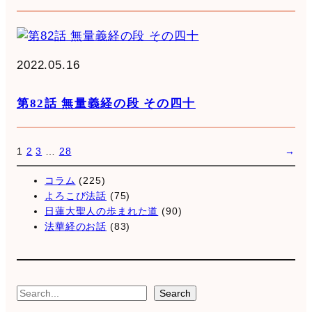
2022.05.16
第82話 無量義経の段 その四十
1
2
3
…
28
→
コラム
(225)
よろこび法話
(75)
日蓮大聖人の歩まれた道
(90)
法華経のお話
(83)
S
Search
e