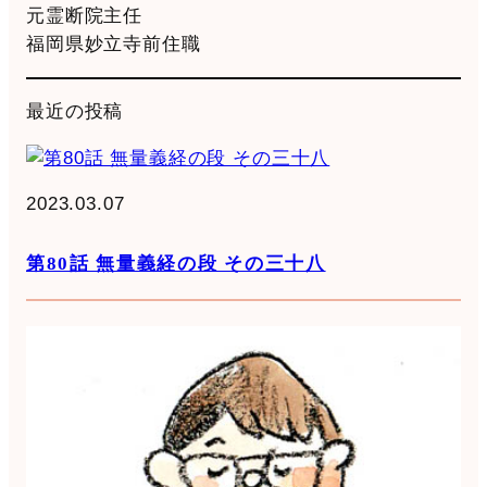
元霊断院主任
福岡県妙立寺前住職
最近の投稿
2023.03.07
第80話 無量義経の段 その三十八