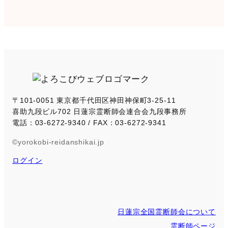
a
r
c
h
〒101-0051 東京都千代田区神田神保町3-25-11
喜助九段ビル702 日蓮宗霊断師会連合会九段事務所
電話：03-6272-9340 / FAX：03-6272-9341
©yorokobi-reidanshikai.jp
ログイン
日蓮宗全国霊断師会について
霊断師ページ