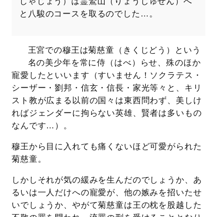
しゃじょう）は霊鷲山（りょうじゅせん）へ
と八駿のコースを取るのでした…。
王宮での穆王は菊慈童（きくじどう）という
名の美少年を常に侍（はべ）らせ、殊のほか
寵愛したといいます（すいません！ソクラテス・
シーザー・劉邦・信玄・信長・家光等々と、キリ
スト教が広まる以前の国々は東西問わず、美しけ
ればジェンダーに拘らない英雄、賢者は多いもの
なんです…）。
穆王から目に入れても痛くないほど可愛がられた
菊慈童。
しかしそれが気の緩みを生んだのでしょうか、あ
るいは一人だけへの寵愛が、他の嫉みを招いたせ
いでしょうか、やがて菊慈童は王の枕を股越した