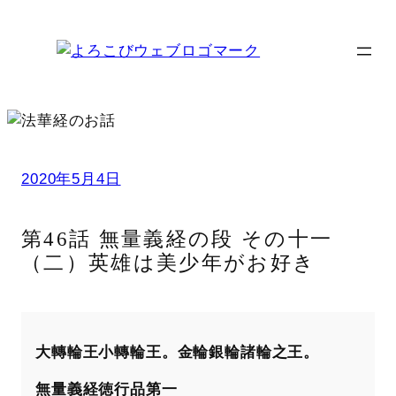
内
容
を
ス
キ
ッ
プ
2020年5月4日
第46話 無量義経の段 その十一
（二）英雄は美少年がお好き
大轉輪王小轉輪王。金輪銀輪諸輪之王。
無量義経徳行品第一