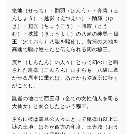
絶地（ぜっち）・翻羽（ほんう）・奔霄（ほ
んしょう）・越影（えつえい）・踰輝（ゆ
き）・超光（ちょうこう）・謄霧（とう
む）・挟翼（きょうよく）の八頭の神馬・穆
王（ぼくおう）八駿を駆使し、黄河の大地を
高速で駆け巡ったと伝えられる周の穆王。
震旦（しんたん）の人々にとって幻の山と噂
された崑崙（こんろん）山すらも、八駿に牽
かせる馬車に乗れば、あたかも隣近所に行く
がごとし。
崑崙の地にて西王母（全ての女性仙人を司る
大仙女）と面会したという穆王。
さらに彼は震旦の人々にとって崑崙山以上に
謎の土地、はるか西方の印度、王舎城（おう