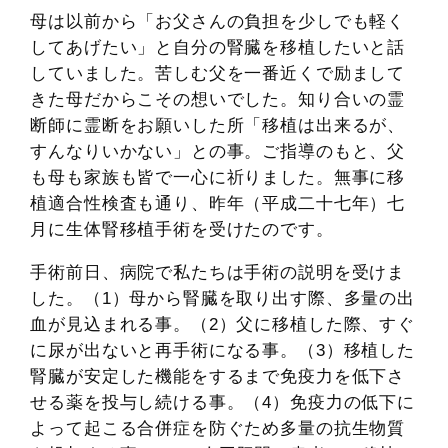
母は以前から「お父さんの負担を少しでも軽く
してあげたい」と自分の腎臓を移植したいと話
していました。苦しむ父を一番近くで励まして
きた母だからこその想いでした。知り合いの霊
断師に霊断をお願いした所「移植は出来るが、
すんなりいかない」との事。ご指導のもと、父
も母も家族も皆で一心に祈りました。無事に移
植適合性検査も通り、昨年（平成二十七年）七
月に生体腎移植手術を受けたのです。
手術前日、病院で私たちは手術の説明を受けま
した。（1）母から腎臓を取り出す際、多量の出
血が見込まれる事。（2）父に移植した際、すぐ
に尿が出ないと再手術になる事。（3）移植した
腎臓が安定した機能をするまで免疫力を低下さ
せる薬を投与し続ける事。（4）免疫力の低下に
よって起こる合併症を防ぐため多量の抗生物質