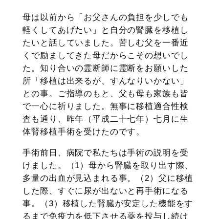
母は以前から「お父さんの負担を少しでも
軽くしてあげたい」と自分の腎臓を移植し
たいと話していました。苦しむ父を一番近
くで励ましてきた母だからこその想いでし
た。知り合いの霊断師に霊断をお願いした
所「移植は出来るが、すんなりいかない」
との事。ご指導のもと、父も母も家族も皆
で一心に祈りました。無事に移植適合性検
査も通り、昨年（平成二十七年）七月に生
体腎移植手術を受けたのです。
手術前日、病院で私たちは手術の説明を受
けました。（1）母から腎臓を取り出す際、
多量の出血が見込まれる事。（2）父に移植
した際、すぐに尿が出ないと再手術になる
事。（3）移植した腎臓が安定した機能をす
るまで免疫力を低下させる薬を投与し続け