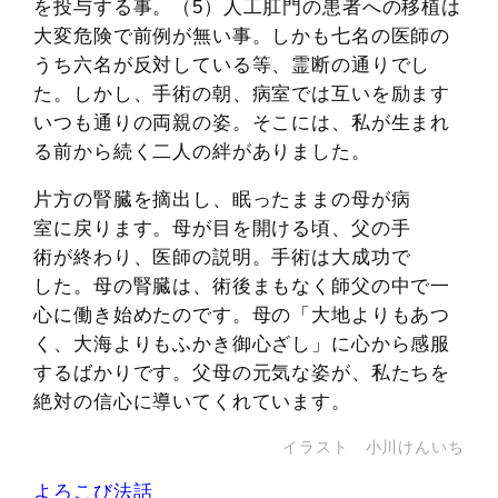
を投与する事。（5）人工肛門の患者への移植は
大変危険で前例が無い事。しかも七名の医師の
うち六名が反対している等、霊断の通りでし
た。しかし、手術の朝、病室では互いを励ます
いつも通りの両親の姿。そこには、私が生まれ
る前から続く二人の絆がありました。
片方の腎臓を摘出し、眠ったままの母が病
室に戻ります。母が目を開ける頃、父の手
術が終わり、医師の説明。手術は大成功で
した。母の腎臓は、術後まもなく師父の中で一
心に働き始めたのです。母の「大地よりもあつ
く、大海よりもふかき御心ざし」に心から感服
するばかりです。父母の元気な姿が、私たちを
絶対の信心に導いてくれています。
イラスト 小川けんいち
よろこび法話