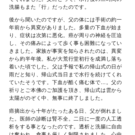
洗腸もまた「行」だったのです。
後から聞いたのですが、父の体には手術の約一
年前から異変がありました。多量の下血が始ま
り、症状は次第に悪化。癌が周りの神経を圧迫
し、その痛みによって歩く事も困難になってい
きました。家族が事実を知らされたのは、異変
から約半年後。私が大荒行堂初行を成満し落ち
着いた頃でした。父は予報で私の帰山式の日が
雨だと知り、帰山式当日まで水行を続けてくれ
ていたそうです。下血が酷く痛む体で…。父の
祈りとご本佛のご加護を頂き、帰山式は雲から
太陽がのぞく中、無事に終了しました。
癌摘出から十年がたったある日、父が倒れまし
た。医師の診断は腎不全。二日に一度の人工透
析をする事となったのです。透析と洗腸に自由
は奪われ、食事も厳しく制限されました。心中