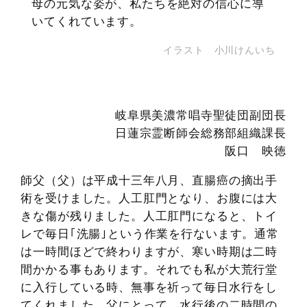
母の元気な姿が、私たちを絶対の信心に導
いてくれています。
イラスト 小川けんいち
岐阜県美濃常唱寺聖徒団副団長
日蓮宗霊断師会総務部組織課長
阪口 映徳
師父（父）は平成十三年八月、直腸癌の摘出手
術を受けました。人工肛門となり、お腹には大
きな傷が残りました。人工肛門になると、トイ
レで毎日｢洗腸｣という作業を行ないます。通常
は一時間ほどで終わりますが、寒い時期は二時
間かかる事もあります。それでも私が大荒行堂
に入行している時、無事を祈って毎日水行をし
てくれました。父にとって、水行後の二時間の