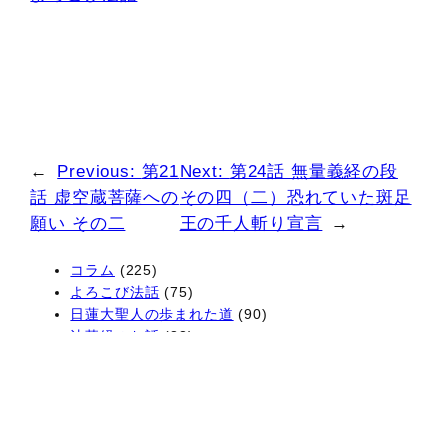
←
Previous:
第21
Next:
第24話 無量義経の段
話 虚空蔵菩薩への
その四（二）恐れていた斑足
願い その二
王の千人斬り宣言
→
コラム
(225)
よろこび法話
(75)
日蓮大聖人の歩まれた道
(90)
法華経のお話
(83)
S
Search