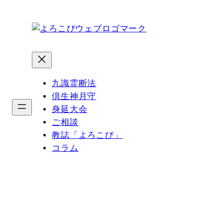
内
容
を
ス
キ
ッ
九識霊断法
プ
倶生神月守
身延大会
ご相談
教誌「よろこび」
コラム