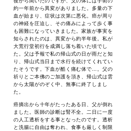
後から聞いたのですが、父の体には手術の
約一年前から異変がありました。多量の下
血が始まり、症状は次第に悪化。癌が周り
の神経を圧迫し、その痛みによって歩く事
も困難になっていきました。家族が事実を
知らされたのは、異変から約半年後。私が
大荒行堂初行を成満し落ち着いた頃でし
た。父は予報で私の帰山式の日が雨だと知
り、帰山式当日まで水行を続けてくれてい
たそうです。下血が酷く痛む体で…。父の
祈りとご本佛のご加護を頂き、帰山式は雲
から太陽がのぞく中、無事に終了しまし
た。
癌摘出から十年がたったある日、父が倒れ
ました。医師の診断は腎不全。二日に一度
の人工透析をする事となったのです。透析
と洗腸に自由は奪われ、食事も厳しく制限