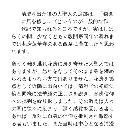
清澄を出た後の大聖人の足跡は、「鎌倉
に居を移し…《というのが一般的な御一
代記で知られるところですが、実はしば
らくの間、少なくとも立教開宗同年の暮れま
では花房蓮華寺のある西条に滞在したと思わ
れます。
危うく難を逃れ花房に身を寄せた大聖人では
ありますが、恐れをなしてそのまま身を潜め
られるようなお方ではありません。花房を拠
点として近隣に出向いては、清澄での初転法
輪と同様に法華経の正しさを説き、念佛信仰
への批判を繰り返しました。その教えは人々
の間に徐々に広まり、深く感銘を受ける者も
あれば、反対に自身の信仰を批判され激怒す
る者もいました。また当時は中心となる清澄