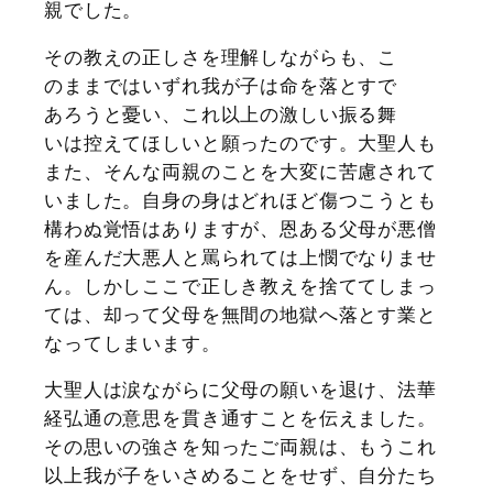
親でした。
その教えの正しさを理解しながらも、こ
のままではいずれ我が子は命を落とすで
あろうと憂い、これ以上の激しい振る舞
いは控えてほしいと願ったのです。大聖人も
また、そんな両親のことを大変に苦慮されて
いました。自身の身はどれほど傷つこうとも
構わぬ覚悟はありますが、恩ある父母が悪僧
を産んだ大悪人と罵られては上憫でなりませ
ん。しかしここで正しき教えを捨ててしまっ
ては、却って父母を無間の地獄へ落とす業と
なってしまいます。
大聖人は涙ながらに父母の願いを退け、法華
経弘通の意思を貫き通すことを伝えました。
その思いの強さを知ったご両親は、もうこれ
以上我が子をいさめることをせず、自分たち