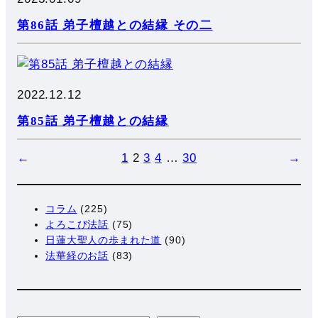
第86話 弟子檀越との結縁 その二
2022.12.12
第85話 弟子檀越との結縁
←
1
2
3
4
…
30
→
コラム
(225)
よろこび法話
(75)
日蓮大聖人の歩まれた道
(90)
法華経のお話
(83)