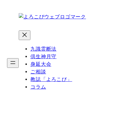
内
容
を
ス
キ
ッ
九識霊断法
プ
倶生神月守
身延大会
ご相談
教誌「よろこび」
コラム