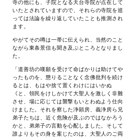
寺の他にも、子院となる天台寺院が点在して
いたとされていますので、それらの寺院を巡
っては法論を繰り返していたことも推測され
ます。
やがてその噂は一帯に伝えられ、当然のこと
ながら東条景信も聞き及ぶところとなりまし
た。
「道善坊の嘆願を受けて命ばかりは助けてや
ったものを、懲りることなく念佛批判を続け
るとは、もはや捨て置くわけにはいかぬ
《と、領民をけしかけて大聖人を激しく非難
させ、場に応じては襲撃もいとわぬよう仕向
けました。それを察した浄顕房、義浄房ら兄
弟子たちは、近く危険が及ぶのではなかろう
かと、弟弟子の言動を心配しました。そして
誰よりもその身を案じたのは、大聖人のご両