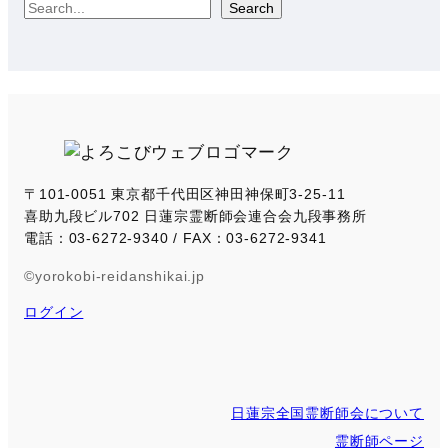
S
Search
e
a
r
c
h
〒101-0051 東京都千代田区神田神保町3-25-11
喜助九段ビル702 日蓮宗霊断師会連合会九段事務所
電話：03-6272-9340 / FAX：03-6272-9341
©yorokobi-reidanshikai.jp
ログイン
日蓮宗全国霊断師会について
霊断師ページ