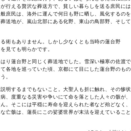
けが行える贅沢な葬送方で、貧しい暮らしを送る庶民に
一般庶民は、洛外に運んで何日も野に晒し、風化するの
の葬送地が、嵐山北部にある化野、東山の鳥部野、そし
る術もありません。しかし少なくとも当時の蓮台野
章を見ても明らかです。
はり蓮台野と同じく葬送地でした。雪深い極寒の佐渡
して各地を巡っていた頃、京都にて目にした蓮台野のも
ょう。
説明するまでもないこと。大聖人も折に触れ、その惨
や病、度重なる災害や争いにて命を落とした人々の骸が
せん。そこには平穏に寿命を迎えられた者など殆どなく
れな亡骸は、蓮長にこの娑婆世界が末法を迎えているこ