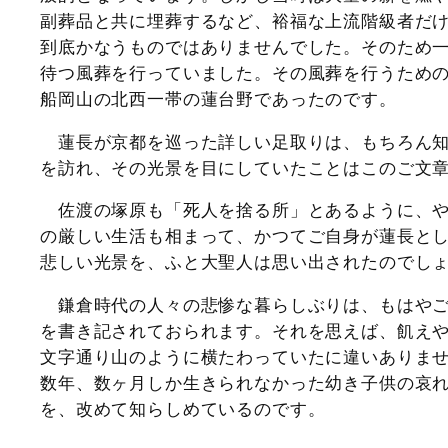
副葬品と共に埋葬するなど、裕福な上流階級者だ
到底かなうものではありませんでした。そのため
待つ風葬を行っていました。その風葬を行うため
船岡山の北西一帯の蓮台野であったのです。
蓮長が京都を巡った詳しい足取りは、もちろん知
を訪れ、その光景を目にしていたことはこのご文
佐渡の塚原も「死人を捨る所」とあるように、や
の厳しい生活も相まって、かつてご自身が蓮長と
悲しい光景を、ふと大聖人は思い出されたのでし
鎌倉時代の人々の悲惨な暮らしぶりは、もはやご
を書き記されておられます。それを思えば、飢え
文字通り山のように横たわっていたに違いありま
数年、数ヶ月しか生きられなかった幼き子供の哀
を、改めて知らしめているのです。