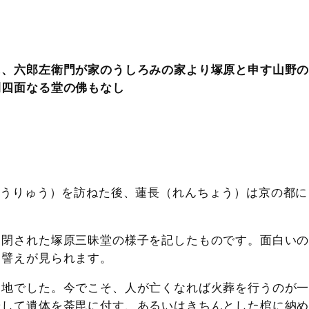
に、六郎左衛門が家のうしろみの家より塚原と申す山野
間四面なる堂の佛もなし
うりゅう）を訪ねた後、蓮長（れんちょう）は京の都に
閉された塚原三昧堂の様子を記したものです。面白い
う譬えが見られます。
地でした。今でこそ、人が亡くなれば火葬を行うのが
やして遺体を荼毘に付す、あるいはきちんとした棺に納