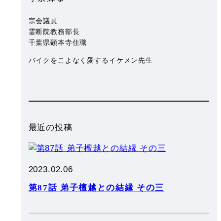
宗会議員
霊断院教務部長
千葉県顕本寺住職
の
バイクをこよなく愛するイケメン先生
最近の投稿
2023.02.06
の
第87話 弟子檀越との結縁 その三
一
め