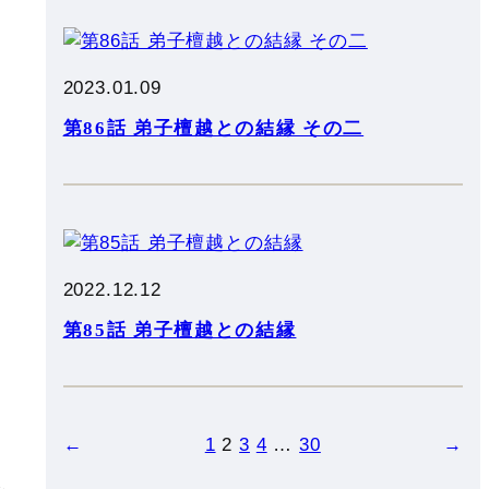
は
を
て
2023.01.09
第86話 弟子檀越との結縁 その二
で
の
2022.12.12
第85話 弟子檀越との結縁
状
、
、
と
←
1
2
3
4
…
30
→