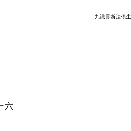
九識霊断法
倶
十六