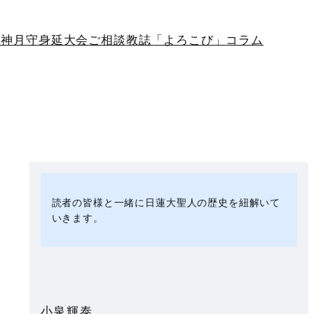
生神月守
身延大会
ご相談
教誌「よろこび」
コラム
読者の皆様と一緒に日蓮大聖人の歴史を紐解いて
いきます。
小泉輝泰