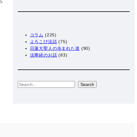
ち
コラム
(225)
よろこび法話
(75)
日蓮大聖人の歩まれた道
(90)
法華経のお話
(83)
S
Search
e
a
r
c
h