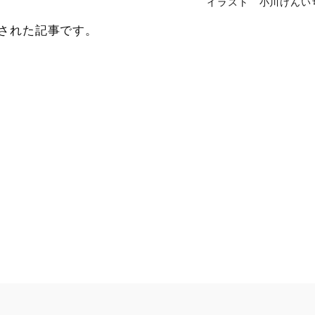
イラスト 小川けんい
載された記事です。