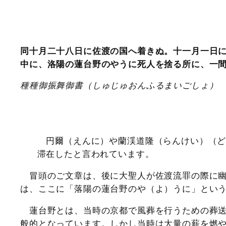
同十月二十八日に佐渡の国へ着きぬ。十一月一日
中に、洛陽の蓮台野のやうに死人を捨る所に、一
種種御振舞御書（しゅじゅおんふるまいごしょ）
円爾（えんに）や蘭渓道隆（らんけい）（ど
滞在したと言われています。
冒頭のご文章は、後に大聖人が佐渡流罪の際に幽
は、ここに「落陽の蓮台野のや（よ）うに」とい
蓮台野とは、当時の京都で風葬を行うための葬送
般的となっています。しかし当時は大量の薪を燃