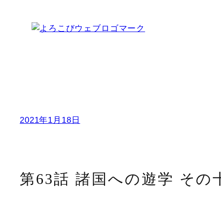
内
容
を
ス
キ
ッ
プ
2021年1月18日
第63話 諸国への遊学 その