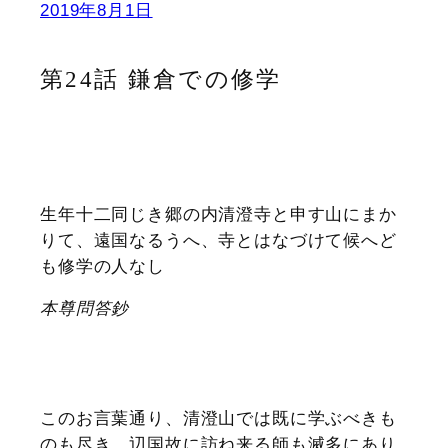
2019年8月1日
第24話 鎌倉での修学
生年十二同じき郷の内清澄寺と申す山にまか
りて、遠国なるうへ、寺とはなづけて候へど
も修学の人なし
本尊問答鈔
このお言葉通り、清澄山では既に学ぶべきも
のも尽き、辺国故に訪ね来る師も滅多にあり