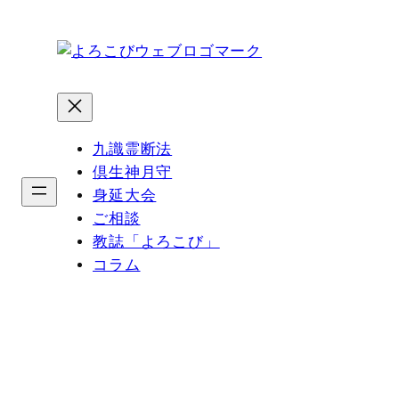
内
容
を
ス
キ
ッ
九識霊断法
プ
倶生神月守
身延大会
ご相談
教誌「よろこび」
コラム