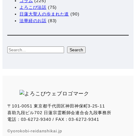
コラム
(225)
よろこび法話
(75)
日蓮大聖人の歩まれた道
(90)
法華経のお話
(83)
S
Search
e
a
r
c
h
〒101-0051 東京都千代田区神田神保町3-25-11
喜助九段ビル702 日蓮宗霊断師会連合会九段事務所
電話：03-6272-9340 / FAX：03-6272-9341
©yorokobi-reidanshikai.jp