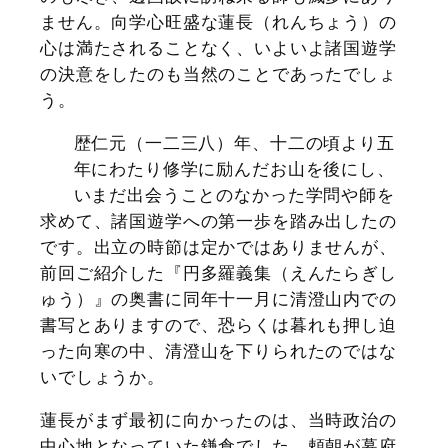
ません。向学心旺盛な蓮長（れんちょう）の
心は満たされることなく、いよいよ諸国遊学
の決意をしたのも当然のことであったでしょ
う。
歴仁元（一二三八）年、十二の頃より五
年にわたり修学に励んだお山を後にし、
いまだ出会うことのなかった学問や師を
求めて、諸国遊学への第一歩を踏み出したの
です。出立の時節は定かではありませんが、
前回ご紹介した『円多羅義集（えんたらぎし
ゅう）』の奥書に同年十一月に清澄山内での
書写とありますので、恐らくは暮れも押し迫
った向寒の中、清澄山を下りられたのではな
いでしょうか。
蓮長がまず最初に向かったのは、当時政治の
中心地となっていた鎌倉でした。頼朝が幕府