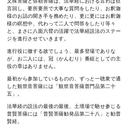
文殊菩薩と弥勒菩薩は、法華経における言わば狂
言回し。要所要所で大事な質問をしたり、お釈迦
様のお話の聞き手を務めたり、更に更にはお釈迦
様の瞑想中、代わって二人で問答をしたり等々
と、まさに八面六臂の活躍で法華経説法のステー
ジを進行させていきます。
進行役に徹する故でしょう、最多登場でありな
が、お二人には、冠（かんむり）番組としての主
役の章はありません。
最初から参加しているものの、ずっと一聴衆で通
した観世音菩薩には「観世音菩薩普門品第二十
五」。
法華経の説法の最後の最後、土壇場で馳せ参じる
普賢菩薩には「普賢菩薩勧発品第二十八」と勧普
賢経。