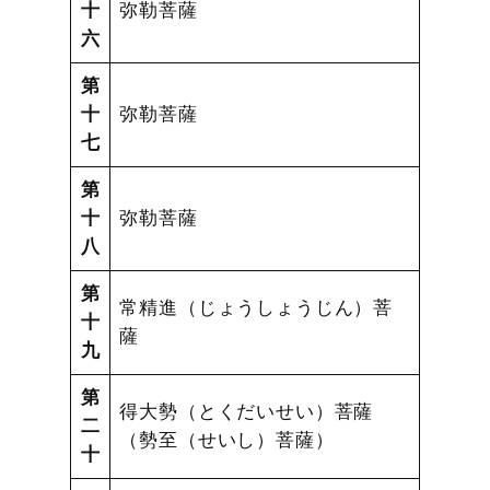
十
弥勒菩薩
六
第
十
弥勒菩薩
七
第
十
弥勒菩薩
八
第
常精進（じょうしょうじん）菩
十
薩
九
第
得大勢（とくだいせい）菩薩
二
（勢至（せいし）菩薩）
十