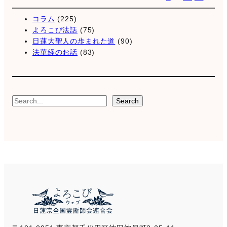
コラム
(225)
よろこび法話
(75)
日蓮大聖人の歩まれた道
(90)
法華経のお話
(83)
S
Search
e
a
r
c
h