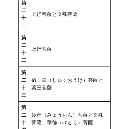
第
二
上行菩薩と文殊菩薩
十
一
第
二
上行菩薩
十
二
第
二
宿王華（しゅくおうけ）菩薩と
十
薬王菩薩
三
第
二
妙音（みょうおん）菩薩と文殊
十
菩薩、華徳（けとく）菩薩