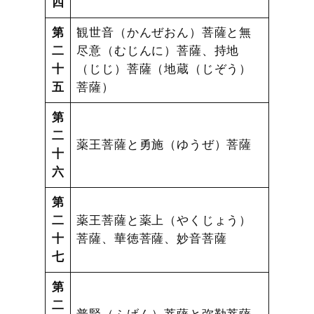
四
第
観世音（かんぜおん）菩薩と無
二
尽意（むじんに）菩薩、持地
十
（じじ）菩薩（地蔵（じぞう）
五
菩薩）
第
二
薬王菩薩と勇施（ゆうぜ）菩薩
十
六
第
二
薬王菩薩と薬上（やくじょう）
十
菩薩、華徳菩薩、妙音菩薩
七
第
二