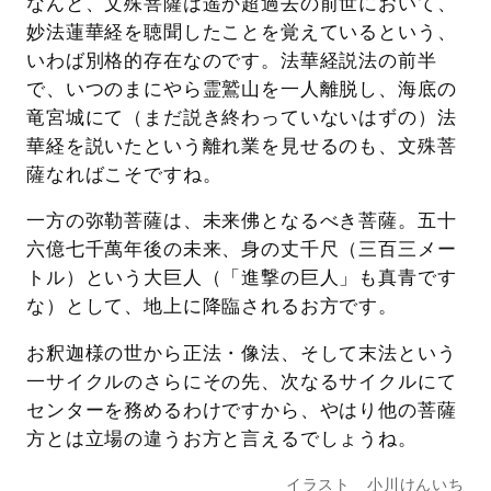
なんと、文殊菩薩は遥か超過去の前世において、
妙法蓮華経を聴聞したことを覚えているという、
いわば別格的存在なのです。法華経説法の前半
で、いつのまにやら霊鷲山を一人離脱し、海底の
竜宮城にて（まだ説き終わっていないはずの）法
華経を説いたという離れ業を見せるのも、文殊菩
薩なればこそですね。
一方の弥勒菩薩は、未来佛となるべき菩薩。五十
六億七千萬年後の未来、身の丈千尺（三百三メー
トル）という大巨人（「進撃の巨人」も真青です
な）として、地上に降臨されるお方です。
お釈迦様の世から正法・像法、そして末法という
一サイクルのさらにその先、次なるサイクルにて
センターを務めるわけですから、やはり他の菩薩
方とは立場の違うお方と言えるでしょうね。
イラスト 小川けんいち