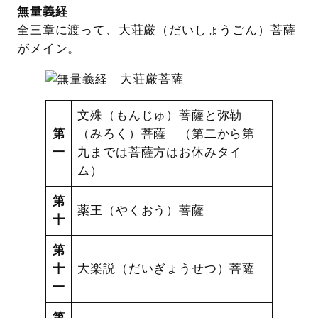
無量義経
全三章に渡って、大荘厳（だいしょうごん）菩薩
がメイン。
文殊（もんじゅ）菩薩と弥勒
第
（みろく）菩薩 （第二から第
一
九までは菩薩方はお休みタイ
ム）
第
薬王（やくおう）菩薩
十
第
十
大楽説（だいぎょうせつ）菩薩
一
第