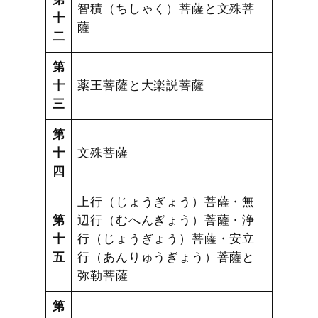
智積（ちしゃく）菩薩と文殊菩
十
薩
二
第
十
薬王菩薩と大楽説菩薩
三
第
十
文殊菩薩
四
上行（じょうぎょう）菩薩・無
第
辺行（むへんぎょう）菩薩・浄
十
行（じょうぎょう）菩薩・安立
五
行（あんりゅうぎょう）菩薩と
弥勒菩薩
第