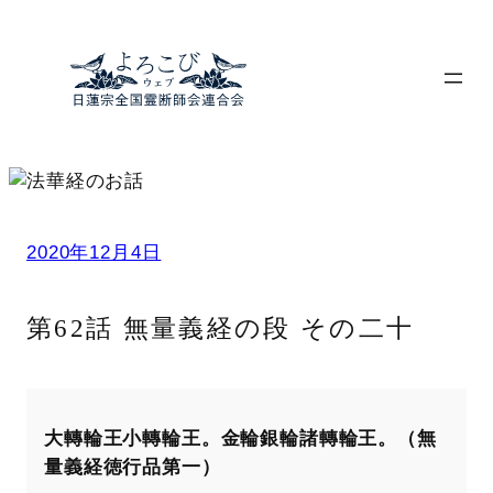
内
容
を
ス
キ
ッ
プ
2020年12月4日
第62話 無量義経の段 その二十
大轉輪王小轉輪王。金輪銀輪諸轉輪王。（無
量義経徳行品第一）