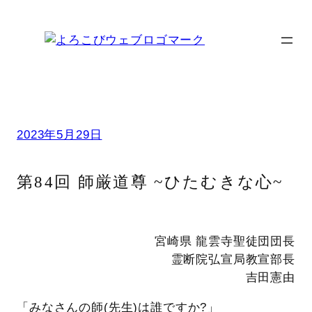
内
容
を
ス
キ
ッ
プ
2023年5月29日
第84回 師厳道尊 ~ひたむきな心~
宮崎県 龍雲寺聖徒団団長
霊断院弘宣局教宣部長
吉田憲由
「みなさんの師(先生)は誰ですか?」