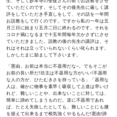
生、そして妙本寺の聖徒さんの前でお説教をさせ
ていただくのです。そしてその後先生に厳しく講
評をしていただき手直しをして、その話を一年間
お説教をして行くのです。ですから私の一年は五
月三日に始まり五月二日に終わるのです。それを
コロナ禍になるまで十五年間毎年欠かさずにさせ
ていただきました。説教の後の先生の講評は、そ
れはそれは立っていられないくらい叱られます。
しかしたまに励まして下さいます。
「憲由。お前は本当に不器用だな~。でもそこが
お前の良い所だ!坊主は不器用な方がいい!不器用
な人の方が、ひたむきさを持っている」「器用な
人は、確かに物事を素早く吸収して上達は早いけ
れど、難しいことや、出来ないことに対しては、
簡単に諦めてしまうものだ。逆に不器用であれ
ば、たとえ失敗したとしても、難しいことにも腰
を据えて出来るまで根気強くやるもんだ!憲由!諦