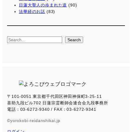
日蓮大聖人の歩まれた道
(90)
法華経のお話
(83)
S
Search
e
a
r
c
h
〒101-0051 東京都千代田区神田神保町3-25-11
喜助九段ビル702 日蓮宗霊断師会連合会九段事務所
電話：03-6272-9340 / FAX：03-6272-9341
©yorokobi-reidanshikai.jp
ログイン