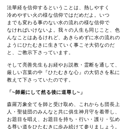
法華経を信仰するということは、熱しやすく
冷めやすい火の様な信仰ではだめだよ。いつ
までも変わる事のない水の流れの様な信仰で
なければいけないよ。我々の人生も同じこと、色
んなことはあるけれど、あきらめずに水の流れの
ようにひたむきに生きていく事こそ大切なのだ
と、ご教示下さっています。
そして亮善先生もお経やお説教・霊断を通して、
厳しい言葉の中『ひたむきな心』の大切さを私に
教えて下さっていたのです。
「~師厳にして然る後に道尊し~」
森羅万象全てを師と受け取め、これからも団長上
人・聖徒団のみんなと共に俱生神月守を着帯し、
お題目を唱え、お題目を持ち・行い・護り・弘め
る尊い道をひたむきに歩み続けて参りましょう。