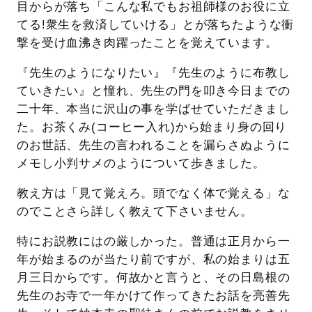
目からが落ち「こんな私でもお祖師様のお役に立
てる!衆生を救済していける」とが落ちたような衝
撃を受け血沸き肉躍ったことを覚えています。
『先生のようになりたい』『先生のように布教し
ていきたい』と憧れ、先生の門を叩き今日までの
二十年、本当に沢山の事を学ばせていただきまし
た。お茶くみ(コーヒー入れ)から始まり身の回り
のお世話、先生の言われることを漏らさぬように
メモし小判サメのようについて歩きました。
教え方は「見て覚えろ。頭でなく体で覚える」な
のでことさら詳しく教えて下さいません。
特にお説教にはの厳しかった。普通は正月から一
年が始まるのが当たり前ですが、私の始まりは五
月三日からです。何故かと言うと、その日島根の
先生のお寺で一年かけて作ってきたお話を亮善先