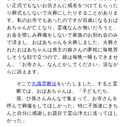
い正式でもないお坊さんに戒名をつけてもらった
り葬式もしないで火葬にしたりすることがありま
す。私のお寺でもあったのですが百歳になるおば
あちゃんが亡くなり、霊魂なんか無いだろうと、
お金を惜しみ葬儀をしないで家族のお別れ会のみ
で済まし、おばあちゃんを火葬しました。火葬さ
れたおばあちゃんは喪主の娘さんの夢枕に毎晩苦
しそうな顔で立つので、娘は毎晩一睡もできませ
ん。「お寺さん、なんとかしてください」涙なが
らに訴えます。
そこで
九識霊断法
をいたしました。すると霊
断では、おばあちゃんは、「子どもたち、
孫、ひ孫さんみんなで集まって、お寺さんを
呼んで葬儀をしてほしかった。特に子孫達にきち
んと自分に感謝しお題目で霊山浄土に送ってほし
かった」