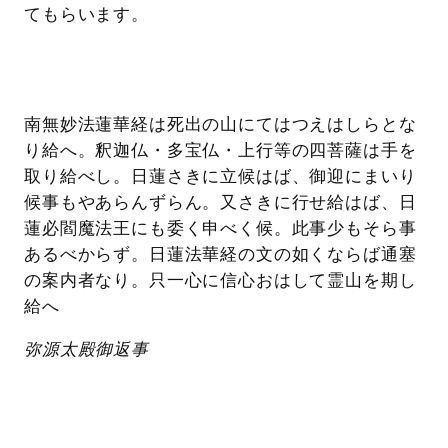
てもらいます。
南無妙法蓮華経は死出の山にてはつえはしらとな
り給へ。釈迦仏・多宝仏・上行等の四菩薩は手を
取り給べし。日蓮さきに立候はば、御迎にまいり
候事もやあらんずらん。又さきに行せ給はば、日
蓮必閻魔法王にも委く申べく候。此事少もそら事
あるべからず。日蓮法華経の文の如くならば通塞
の案内者なり。只一心に信心おはして霊山を期し
給へ
弥源太殿御返事