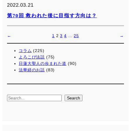
2022.03.21
第70回 救われた後に目指す方向は？
←
1
2
3
4
…
25
→
コラム
(225)
よろこび法話
(75)
日蓮大聖人の歩まれた道
(90)
法華経のお話
(83)
S
Search
e
a
r
c