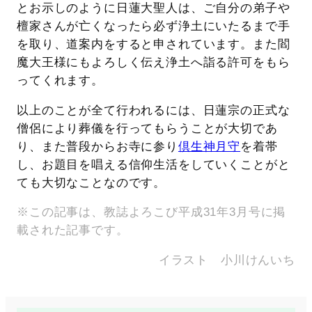
とお示しのように日蓮大聖人は、ご自分の弟子や
檀家さんが亡くなったら必ず浄土にいたるまで手
を取り、道案内をすると申されています。また閻
魔大王様にもよろしく伝え浄土へ詣る許可をもら
ってくれます。
以上のことが全て行われるには、日蓮宗の正式な
僧侶により葬儀を行ってもらうことが大切であ
り、また普段からお寺に参り
倶生神月守
を着帯
し、お題目を唱える信仰生活をしていくことがと
ても大切なことなのです。
※この記事は、教誌よろこび平成31年3月号に掲
載された記事です。
イラスト 小川けんいち