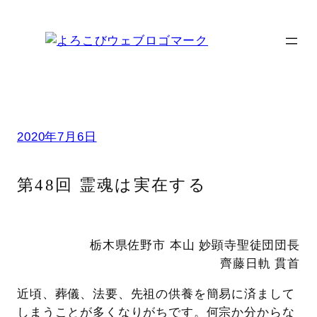
内
容
を
ス
キ
ッ
プ
2020年7月6日
第48回 霊魂は実在する
栃木県佐野市 本山 妙顕寺聖徒団団長
齊藤日軌 貫首
近頃、葬儀、法要、先祖の供養を簡易に済まして
しまうことが多くなりがちです。何宗か分からな