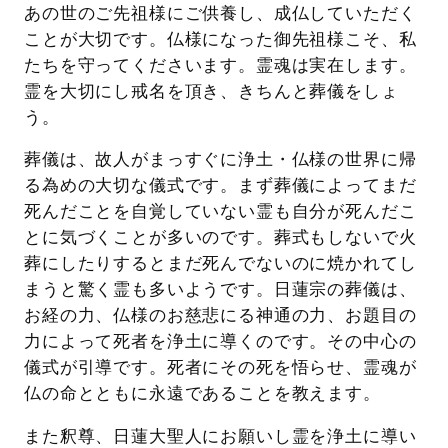
あの世のご先祖様にご供養し、成仏していただく
ことが大切です。仏様になった御先祖様こそ、私
たちを守ってくださいます。霊魂は実在します。
霊を大切にし戒名を頂き、きちんと葬儀をしょ
う。
葬儀は、故人がまっすぐに浄土・仏様の世界に帰
る為めの大切な儀式です。まず葬儀によってまだ
死んだことを自覚していない霊も自分が死んだこ
とに気づくことが多いのです。葬式もしないで火
葬にしたりするとまだ死んでないのに焼かれてし
まうと驚く霊も多いようです。日蓮宗の葬儀は、
お経の力、仏様のお慈悲にる神通の力、お題目の
力によって死者を浄土に導くのです。その中心の
儀式が引導です。死者にその死を悟らせ、霊魂が
仏の命とともに永遠であることを教えます。
また釈尊、日蓮大聖人にお願いし霊を浄土に導い